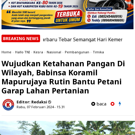
BREAKING NEWS
njarbaru Tebar Semangat Hari Kemerdekaan Indonesia bag
Home
»
Hallo TNI
»
Kesra
»
Nasional
»
Pembangunan
»
Timika
Wujudkan Ketahanan Pangan Di
Wilayah, Babinsa Koramil
Mapurujaya Rutin Bantu Petani
Garap Lahan Pertanian
Editor:
Redaksi
baca
Rabu, 07 Februari 2024 - 15.31