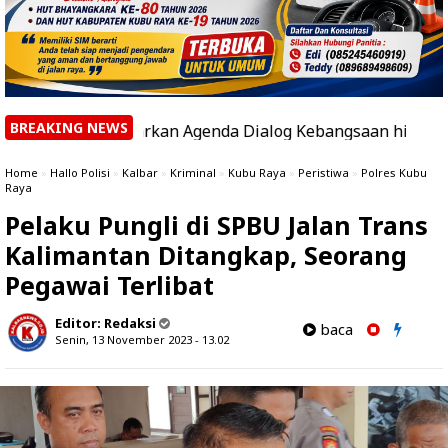
BREAKING NEWS
d Paparkan Agenda Dialog Kebangsaan hingga Kunjungan k
Home
»
Hallo Polisi
»
Kalbar
»
Kriminal
»
Kubu Raya
»
Peristiwa
»
Polres Kubu
Raya
Pelaku Pungli di SPBU Jalan Trans
Kalimantan Ditangkap, Seorang
Pegawai Terlibat
Editor:
Redaksi
baca
Senin, 13 November 2023 - 13.02