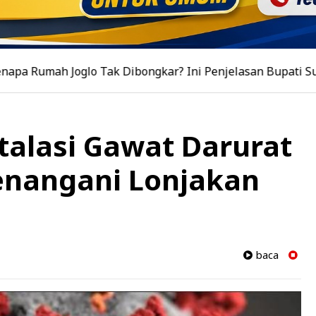
glo Tak Dibongkar? Ini Penjelasan Bupati Sujiwo
|
La
alasi Gawat Darurat
enangani Lonjakan
baca