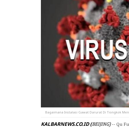
Bagaimana Instalasi Gawat Darurat Di Tiongkok Men
KALBARNEWS.CO.ID (
BEIJING
)
-- Qu F