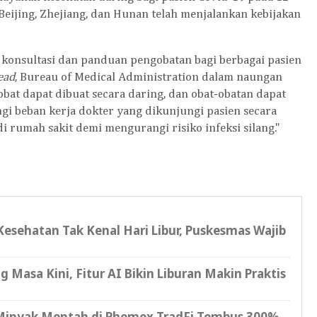
Beijing, Zhejiang, dan Hunan telah menjalankan kebijakan
konsultasi dan panduan pengobatan bagi berbagai pasien
ead
, Bureau of Medical Administration dalam naungan
bat dapat dibuat secara daring, dan obat-obatan dapat
gi beban kerja dokter yang dikunjungi pasien secara
 rumah sakit demi mengurangi risiko infeksi silang."
Kesehatan Tak Kenal Hari Libur, Puskesmas Wajib
 Masa Kini, Fitur AI Bikin Liburan Makin Praktis
Minyak Mentah di Phemex TradFi Tembus 300%