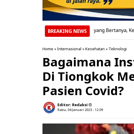
Banyak yang Bertanya, Kenapa Rumah Jo
BREAKING NEWS
Home
»
Internasional
»
Kesehatan
»
Teknologi
Bagaimana Inst
Di Tiongkok M
Pasien Covid?
Editor:
Redaksi
Rabu, 04 Januari 2023 - 12.09