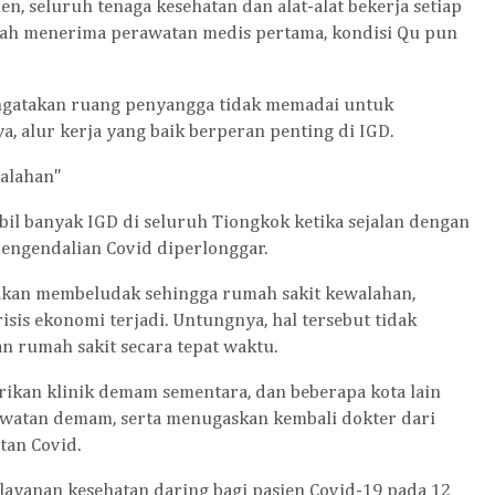
, seluruh tenaga kesehatan dan alat-alat bekerja setiap
elah menerima perawatan medis pertama, kondisi Qu pun
engatakan ruang penyangga tidak memadai untuk
, alur kerja yang baik berperan penting di IGD.
alahan"
bil banyak IGD di seluruh Tiongkok ketika sejalan dengan
pengendalian Covid diperlonggar.
 akan membeludak sehingga rumah sakit kewalahan,
isis ekonomi terjadi. Untungnya, hal tersebut tidak
an rumah sakit secara tepat waktu.
irikan klinik demam sementara, dan beberapa kota lain
watan demam, serta menugaskan kembali dokter dari
tan Covid.
ayanan kesehatan daring bagi pasien Covid-19 pada 12