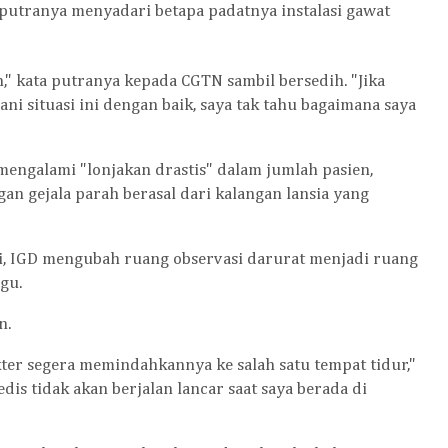
utranya menyadari betapa padatnya instalasi gawat
h," kata putranya kepada CGTN sambil bersedih. "Jika
ni situasi ini dengan baik, saya tak tahu bagaimana saya
mengalami "lonjakan drastis" dalam jumlah pasien,
an gejala parah berasal dari kalangan lansia yang
ni, IGD mengubah ruang observasi darurat menjadi ruang
gu.
n.
kter segera memindahkannya ke salah satu tempat tidur,"
edis tidak akan berjalan lancar saat saya berada di