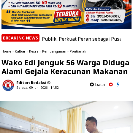
BREAKING NEWS
i Publik, Perkuat Peran sebagai Pusat Keunggulan Akadem
Home
»
Kalbar
»
Kesra
»
Pembangunan
»
Pontianak
Wako Edi Jenguk 56 Warga Diduga
Alami Gejala Keracunan Makanan
Editor:
Redaksi
baca
Selasa, 09 Juni 2026 - 14.52