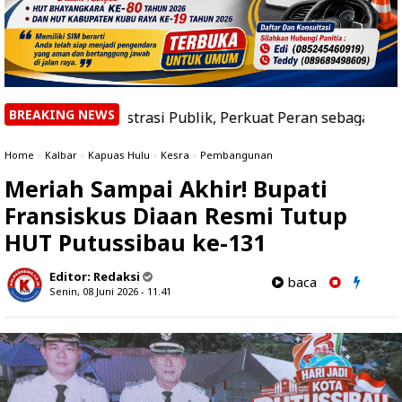
BREAKING NEWS
strasi Publik, Perkuat Peran sebagai Pusat Keunggulan 
Home
»
Kalbar
»
Kapuas Hulu
»
Kesra
»
Pembangunan
Meriah Sampai Akhir! Bupati
Fransiskus Diaan Resmi Tutup
HUT Putussibau ke-131
Editor:
Redaksi
baca
Senin, 08 Juni 2026 - 11.41