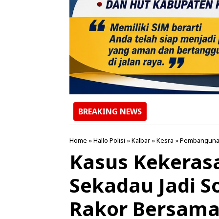
BREAKING NEWS
Home
»
Hallo Polisi
»
Kalbar
»
Kesra
»
Pembangun
Kasus Kekerasa
Sekadau Jadi So
Rakor Bersama