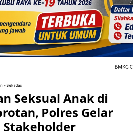
BMKG Catat 3.218 Tit
an
»
Sekadau
n Seksual Anak di
rotan, Polres Gelar
 Stakeholder