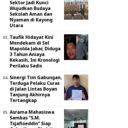
Sektor Jadi Kunci
Wujudkan Budaya
Sekolah Aman dan
Nyaman di Kayong
Utara
Taufik Hidayat Kini
Mendekam di Sel
Mapolda Jabar, Diduga
3 Tahun Aniaya
Kekasih, Ini Kronologi
Perilaku Sadis
Sinergi Tim Gabungan,
Terduga Pelaku Curas
di Jalan Lintas Boyan
Tanjung Akhirnya
Tertangkap
Asrama Mahasiswa
Sambas “S.M.
Tsjafioeddin” Siap