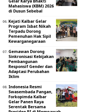
Gelar Karya Bhakti
Mahasiswa (KBM) 2026
di Dusun Sebebal
Kejati Kalbar Gelar
Program Isbat Nikah
Terpadu Dorong
Pemenuhan Hak Sipil
Kewarganegaraan
Gemawan Dorong
Sinkronisasi Kebijakan
Pembangunan
Responsif Gender dan
Adaptasi Perubahan
Iklim
Indonesia Resmi
Swasembada Pangan,
Forkopimda Kalbar
Gelar Panen Raya
Serentak Bersama
Presiden RI di Mempawah