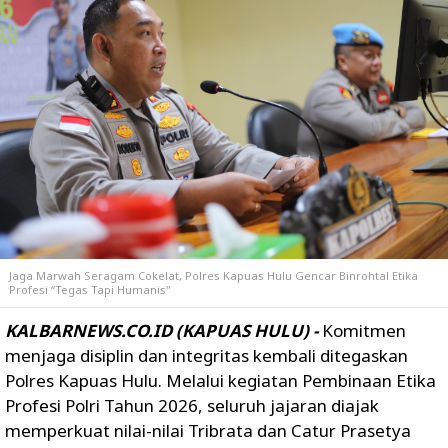
Jaga Marwah Seragam Cokelat, Polres Kapuas Hulu Gencar Binrohtal Etika
Profesi “Tegas Tapi Humanis"
KALBARNEWS.CO.ID (KAPUAS HULU) -
Komitmen
menjaga disiplin dan integritas kembali ditegaskan
Polres Kapuas Hulu. Melalui kegiatan Pembinaan Etika
Profesi Polri Tahun 2026, seluruh jajaran diajak
memperkuat nilai-nilai Tribrata dan Catur Prasetya