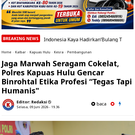
BREAKING NEWS
eri Indonesia Kaya Hadirkan‘Bulang Trang, Nona’ Ajak P
Home
»
Kalbar
»
Kapuas Hulu
»
Kesra
»
Pembangunan
Jaga Marwah Seragam Cokelat,
Polres Kapuas Hulu Gencar
Binrohtal Etika Profesi “Tegas Tapi
Humanis"
Editor:
Redaksi
baca
Selasa, 09 Juni 2026 - 19.36