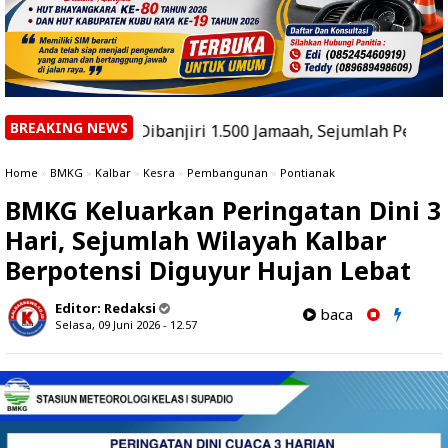
BREAKING NEWS
kal Dibanjiri 1.500 Jamaah, Sejumlah Pejabat Dijadwalkan 
Home
»
BMKG
»
Kalbar
»
Kesra
»
Pembangunan
»
Pontianak
BMKG Keluarkan Peringatan Dini 3
Hari, Sejumlah Wilayah Kalbar
Berpotensi Diguyur Hujan Lebat
Editor:
Redaksi
baca
Selasa, 09 Juni 2026 - 12.57