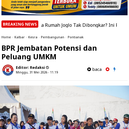
BREAKING NEWS
napa Rumah Joglo Tak Dibongkar? Ini Penjelasan Bupati Su
Home
»
Kalbar
»
Kesra
»
Pembangunan
»
Pontianak
BPR Jembatan Potensi dan
Peluang UMKM
Editor:
Redaksi
baca
Minggu, 31 Mei 2026 - 11.19