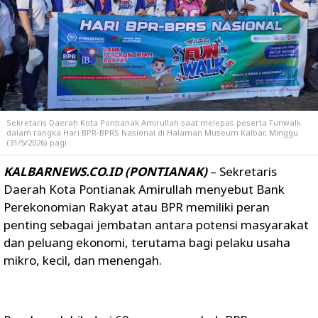
Sekretaris Daerah Kota Pontianak Amirullah saat melepas peserta Funwalk
dalam rangka Hari BPR-BPRS Nasional di Halaman Museum Kalbar, Minggu
(31/5/2026) pagi
KALBARNEWS.CO.ID (PONTIANAK)
– Sekretaris
Daerah Kota Pontianak Amirullah menyebut Bank
Perekonomian Rakyat atau BPR memiliki peran
penting sebagai jembatan antara potensi masyarakat
dan peluang ekonomi, terutama bagi pelaku usaha
mikro, kecil, dan menengah.