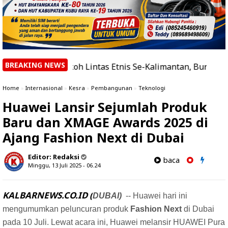
BREAKING NEWS
Tokoh Lintas Etnis Se-Kalimantan, Burhanudin Ahad Papa
Home
»
Internasional
»
Kesra
»
Pembangunan
»
Teknologi
Huawei Lansir Sejumlah Produk
Baru dan XMAGE Awards 2025 di
Ajang Fashion Next di Dubai
Editor:
Redaksi
baca
Minggu, 13 Juli 2025 - 06.24
KALBARNEWS.CO.ID (
DUBAI)
-- Huawei hari ini
mengumumkan peluncuran produk
Fashion Next
di Dubai
pada 10 Juli. Lewat acara ini, Huawei melansir HUAWEI Pura