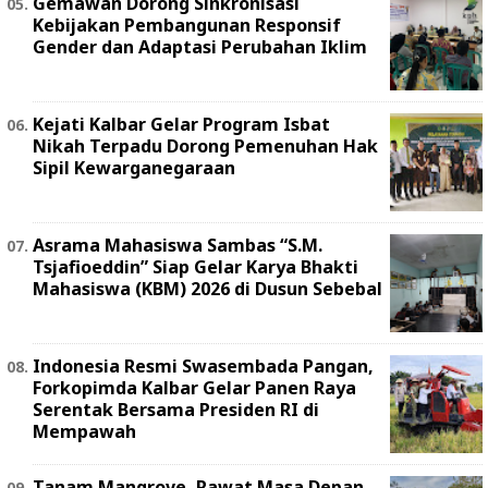
Gemawan Dorong Sinkronisasi
Kebijakan Pembangunan Responsif
Gender dan Adaptasi Perubahan Iklim
Kejati Kalbar Gelar Program Isbat
Nikah Terpadu Dorong Pemenuhan Hak
Sipil Kewarganegaraan
Asrama Mahasiswa Sambas “S.M.
Tsjafioeddin” Siap Gelar Karya Bhakti
Mahasiswa (KBM) 2026 di Dusun Sebebal
Indonesia Resmi Swasembada Pangan,
Forkopimda Kalbar Gelar Panen Raya
Serentak Bersama Presiden RI di
Mempawah
Tanam Mangrove, Rawat Masa Depan