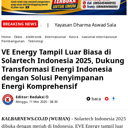
BREAKING NEWS
an
|
Yayasan Dharma Aswad Salam Matangkan Pendidikan 
Home
»
Ekbis
»
elektronik
»
Internasional
»
Kesra
»
nasional internasional
»
Pembangunan
»
Teknologi
VE Energy Tampil Luar Biasa di
Solartech Indonesia 2025, Dukung
Transformasi Energi Indonesia
dengan Solusi Penyimpanan
Energi Komprehensif
Editor:
Redaksi
baca
Minggu, 11 Mei 2025 - 08.30
KALBARNEWS.CO.ID (
WUHAN)
- Solartech Indonesia 2025
dibuka dengan meriah di Indonesia. EVE Energy tampil luar