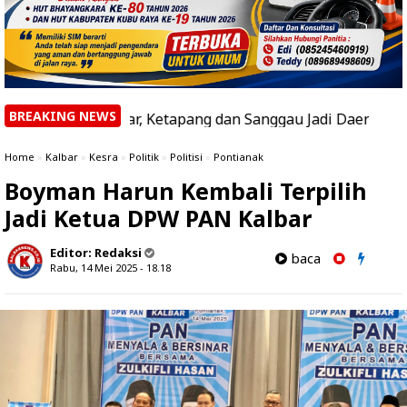
BREAKING NEWS
di Kalbar, Ketapang dan Sanggau Jadi Daerah dengan Hotspo
Home
»
Kalbar
»
Kesra
»
Politik
»
Politisi
»
Pontianak
Boyman Harun Kembali Terpilih
Jadi Ketua DPW PAN Kalbar
Editor:
Redaksi
baca
Rabu, 14 Mei 2025 - 18.18