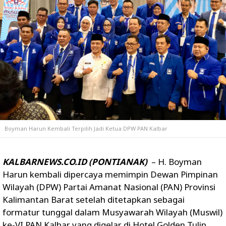
Boyman Harun Kembali Terpilih Jadi Ketua DPW PAN Kalbar
KALBARNEWS.CO.ID (PONTIANAK)
– H. Boyman
Harun kembali dipercaya memimpin Dewan Pimpinan
Wilayah (DPW) Partai Amanat Nasional (PAN) Provinsi
Kalimantan Barat setelah ditetapkan sebagai
formatur tunggal dalam Musyawarah Wilayah (Muswil)
ke-VI PAN Kalbar yang digelar di Hotel Golden Tulip