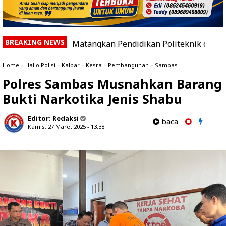
BREAKING NEWS
m Matangkan Pendidikan Politeknik di Silat Hilir
|
30
Home
»
Hallo Polisi
»
Kalbar
»
Kesra
»
Pembangunan
»
Sambas
Polres Sambas Musnahkan Barang
Bukti Narkotika Jenis Shabu
Editor:
Redaksi
baca
Kamis, 27 Maret 2025 - 13.38