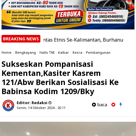
BREAKING NEWS
oh Lintas Etnis Se-Kalimantan, Burhanudin Ahad Paparkan
Home
»
Bengkayang
»
Hallo TNI
»
Kalbar
»
Kesra
»
Pembangunan
Sukseskan Pompanisasi
Kementan,Kasiter Kasrem
121/Abw Berikan Sosialisasi Ke
Babinsa Kodim 1209/Bky
Editor:
Redaksi
baca
Senin, 14 Oktober 2024 - 20.11