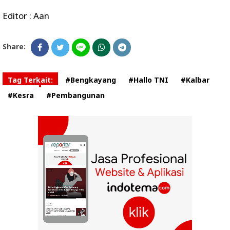
Editor : Aan
Share:
Tag Terkait:
#Bengkayang
#Hallo TNI
#Kalbar
#Kesra
#Pembangunan