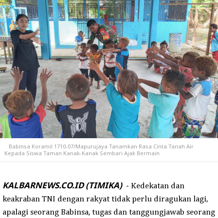
Babinsa Koramil 1710-07/Mapurujaya Tanamkan Rasa Cinta Tanah Air
Kepada Siswa Taman Kanak-Kanak Sembari Ajak Bermain
KALBARNEWS.CO.ID (TIMIKA)
-
Kedekatan dan
keakraban TNI dengan rakyat tidak perlu diragukan lagi,
apalagi seorang Babinsa, tugas dan tanggungjawab seorang