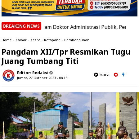
BREAKING NEWS
ogram Doktor Administrasi Publik, Perkuat Peran sebagai
Home
»
Kalbar
»
Kesra
»
Ketapang
»
Pembangunan
Pangdam XII/Tpr Resmikan Tugu
Juang Tumbang Titi
Editor:
Redaksi
baca
Jumat, 27 Oktober 2023 - 08.15