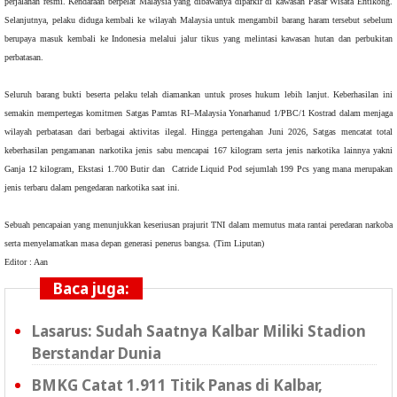
perjalanan resmi. Kendaraan berpelat Malaysia yang dibawanya diparkir di kawasan Pasar Wisata Entikong.
Selanjutnya, pelaku diduga kembali ke wilayah Malaysia untuk mengambil barang haram tersebut sebelum
berupaya masuk kembali ke Indonesia melalui jalur tikus yang melintasi kawasan hutan dan perbukitan
perbatasan.
Seluruh barang bukti beserta pelaku telah diamankan untuk proses hukum lebih lanjut. Keberhasilan ini
semakin mempertegas komitmen Satgas Pamtas RI–Malaysia Yonarhanud 1/PBC/1 Kostrad dalam menjaga
wilayah perbatasan dari berbagai aktivitas ilegal. Hingga pertengahan Juni 2026, Satgas mencatat total
keberhasilan pengamanan narkotika jenis sabu mencapai 167 kilogram serta jenis narkotika lainnya yakni
Ganja 12 kilogram, Ekstasi 1.700 Butir dan Catride Liquid Pod sejumlah 199 Pcs yang mana merupakan
jenis terbaru dalam pengedaran narkotika saat ini.
Sebuah pencapaian yang menunjukkan keseriusan prajurit TNI dalam memutus mata rantai peredaran narkoba
serta menyelamatkan masa depan generasi penerus bangsa. (Tim Liputan)
Editor : Aan
Baca juga:
Lasarus: Sudah Saatnya Kalbar Miliki Stadion
Berstandar Dunia
BMKG Catat 1.911 Titik Panas di Kalbar,