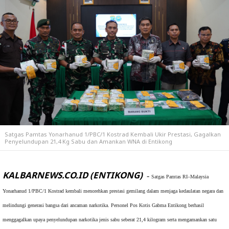
Satgas Pamtas Yonarhanud 1/PBC/1 Kostrad Kembali Ukir Prestasi, Gagalkan
Penyelundupan 21,4 Kg Sabu dan Amankan WNA di Entikong
KALBARNEWS.CO.ID (ENTIKONG)
-
Satgas Pamtas RI–Malaysia
Yonarhanud 1/PBC/1 Kostrad kembali menorehkan prestasi gemilang dalam menjaga kedaulatan negara dan
melindungi generasi bangsa dari ancaman narkotika. Personel Pos Kotis Gabma Entikong berhasil
menggagalkan upaya penyelundupan narkotika jenis sabu seberat 21,4 kilogram serta mengamankan satu