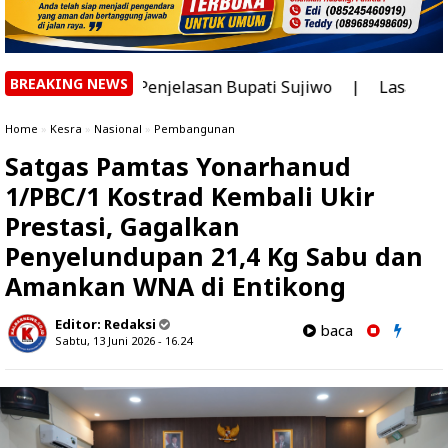
BREAKING NEWS
Ini Penjelasan Bupati Sujiwo
|
Lasarus: Sudah Saatnya
Home
»
Kesra
»
Nasional
»
Pembangunan
Satgas Pamtas Yonarhanud
1/PBC/1 Kostrad Kembali Ukir
Prestasi, Gagalkan
Penyelundupan 21,4 Kg Sabu dan
Amankan WNA di Entikong
Editor:
Redaksi
baca
Sabtu, 13 Juni 2026 - 16.24