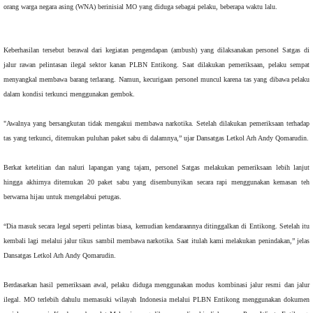
orang warga negara asing (WNA) berinisial MO yang diduga sebagai pelaku, beberapa waktu lalu.
Keberhasilan tersebut berawal dari kegiatan pengendapan (ambush) yang dilaksanakan personel Satgas di
jalur rawan pelintasan ilegal sektor kanan PLBN Entikong. Saat dilakukan pemeriksaan, pelaku sempat
menyangkal membawa barang terlarang. Namun, kecurigaan personel muncul karena tas yang dibawa pelaku
dalam kondisi terkunci menggunakan gembok.
"Awalnya yang bersangkutan tidak mengakui membawa narkotika. Setelah dilakukan pemeriksaan terhadap
tas yang terkunci, ditemukan puluhan paket sabu di dalamnya,” ujar Dansatgas Letkol Arh Andy Qomarudin.
Berkat ketelitian dan naluri lapangan yang tajam, personel Satgas melakukan pemeriksaan lebih lanjut
hingga akhirnya ditemukan 20 paket sabu yang disembunyikan secara rapi menggunakan kemasan teh
berwarna hijau untuk mengelabui petugas.
“Dia masuk secara legal seperti pelintas biasa, kemudian kendaraannya ditinggalkan di Entikong. Setelah itu
kembali lagi melalui jalur tikus sambil membawa narkotika. Saat itulah kami melakukan penindakan,” jelas
Dansatgas Letkol Arh Andy Qomarudin.
Berdasarkan hasil pemeriksaan awal, pelaku diduga menggunakan modus kombinasi jalur resmi dan jalur
ilegal. MO terlebih dahulu memasuki wilayah Indonesia melalui PLBN Entikong menggunakan dokumen