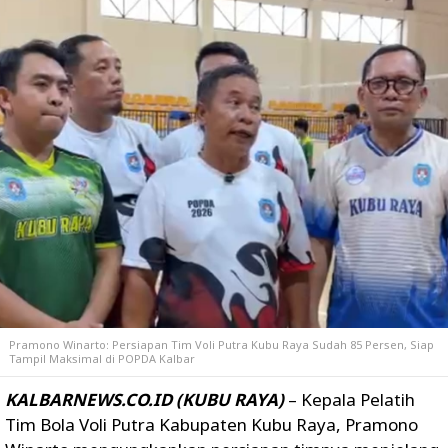
Pramono Winarto: Persiapan Tim Voli Putra Kubu Raya Sudah 85 Persen, Siap
Tampil Maksimal di POPDA Kalbar
KALBARNEWS.CO.ID (KUBU RAYA)
– Kepala Pelatih
Tim Bola Voli Putra Kabupaten Kubu Raya,
Pramono