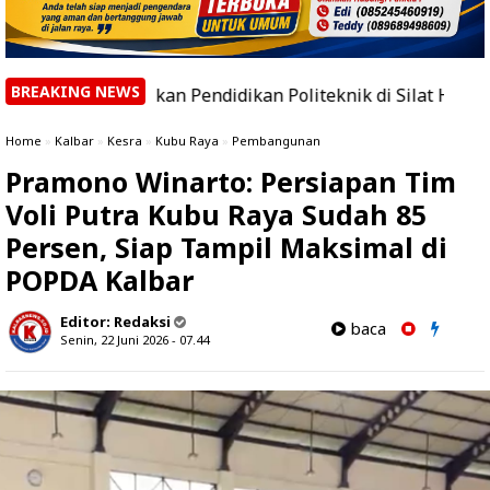
BREAKING NEWS
gkan Pendidikan Politeknik di Silat Hilir
|
30 Petani
Home
»
Kalbar
»
Kesra
»
Kubu Raya
»
Pembangunan
Pramono Winarto: Persiapan Tim
Voli Putra Kubu Raya Sudah 85
Persen, Siap Tampil Maksimal di
POPDA Kalbar
Editor:
Redaksi
baca
Senin, 22 Juni 2026 - 07.44