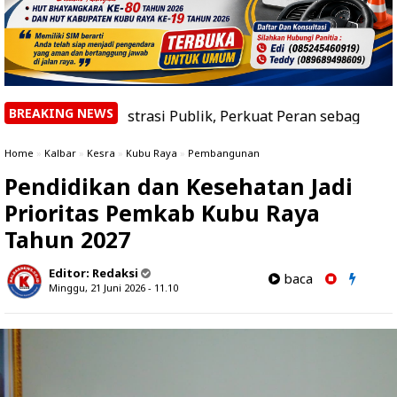
BREAKING NEWS
inistrasi Publik, Perkuat Peran sebagai Pusat Keunggula
Home
»
Kalbar
»
Kesra
»
Kubu Raya
»
Pembangunan
Pendidikan dan Kesehatan Jadi
Prioritas Pemkab Kubu Raya
Tahun 2027
Editor:
Redaksi
baca
Minggu, 21 Juni 2026 - 11.10