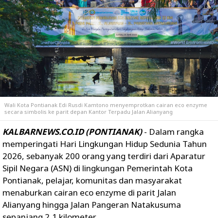
Wali Kota Pontianak Edi Rusdi Kamtono menyemprotkan cairan eco enzyme
secara simbolis ke parit depan Kantor Terpadu Jalan Alianyang
KALBARNEWS.CO.ID (PONTIANAK)
- Dalam rangka
memperingati Hari Lingkungan Hidup Sedunia Tahun
2026, sebanyak 200 orang yang terdiri dari Aparatur
Sipil Negara (ASN) di lingkungan Pemerintah Kota
Pontianak, pelajar, komunitas dan masyarakat
menaburkan cairan eco enzyme di parit Jalan
Alianyang hingga Jalan Pangeran Natakusuma
sepanjang 2,1 kilometer.