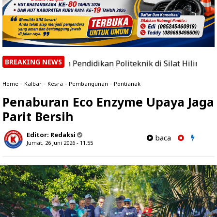
BREAKING NEWS
n Pendidikan Politeknik di Silat Hilir
|
30 Petani J
Home
»
Kalbar
»
Kesra
»
Pembangunan
»
Pontianak
Penaburan Eco Enzyme Upaya Jaga
Parit Bersih
Editor:
Redaksi
baca
Jumat, 26 Juni 2026 - 11.55