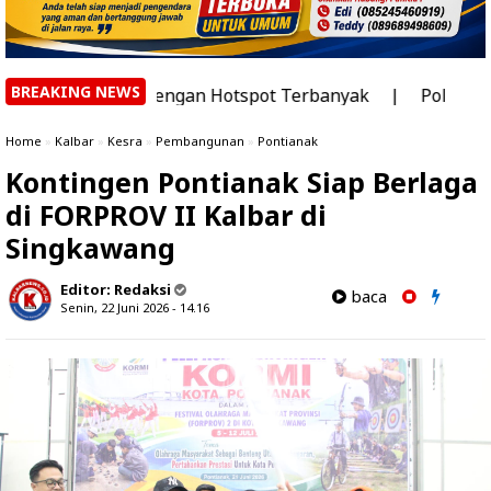
BREAKING NEWS
rah dengan Hotspot Terbanyak
|
Polres Sekadau Tingka
Home
»
Kalbar
»
Kesra
»
Pembangunan
»
Pontianak
Kontingen Pontianak Siap Berlaga
di FORPROV II Kalbar di
Singkawang
Editor:
Redaksi
baca
Senin, 22 Juni 2026 - 14.16