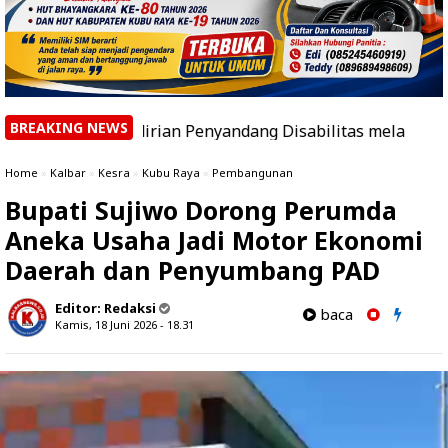
BREAKING NEWS
irian Penyandang Disabilitas melalui Ecoprint dalam Se
Home
»
Kalbar
»
Kesra
»
Kubu Raya
»
Pembangunan
Bupati Sujiwo Dorong Perumda
Aneka Usaha Jadi Motor Ekonomi
Daerah dan Penyumbang PAD
Editor:
Redaksi
baca
Kamis, 18 Juni 2026 - 18.31