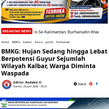
BREAKING NEWS
s Etnis Se-Kalimantan, Burhanudin Ahad Paparkan Agenda
Home
»
BMKG
»
Kalbar
»
Kesra
»
pemb
»
Pontianak
BMKG: Hujan Sedang hingga Lebat
Berpotensi Guyur Sejumlah
Wilayah Kalbar, Warga Diminta
Waspada
Editor:
Redaksi
baca
Kamis, 25 Juni 2026 - 09.21