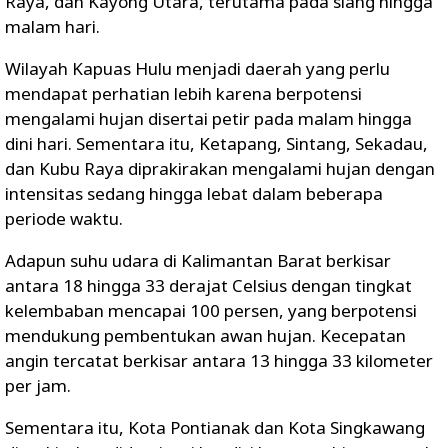
Raya, dan Kayong Utara
, terutama pada siang hingga
malam hari.
Wilayah
Kapuas Hulu
menjadi daerah yang perlu
mendapat perhatian lebih karena berpotensi
mengalami
hujan disertai petir
pada malam hingga
dini hari. Sementara itu,
Ketapang, Sintang, Sekadau,
dan Kubu Raya
diprakirakan mengalami hujan dengan
intensitas sedang hingga lebat dalam beberapa
periode waktu.
Adapun suhu udara di Kalimantan Barat berkisar
antara
18 hingga 33 derajat Celsius
dengan tingkat
kelembaban mencapai
100 persen
, yang berpotensi
mendukung pembentukan awan hujan. Kecepatan
angin tercatat berkisar antara
13 hingga 33 kilometer
per jam
.
Sementara itu,
Kota Pontianak dan Kota Singkawang