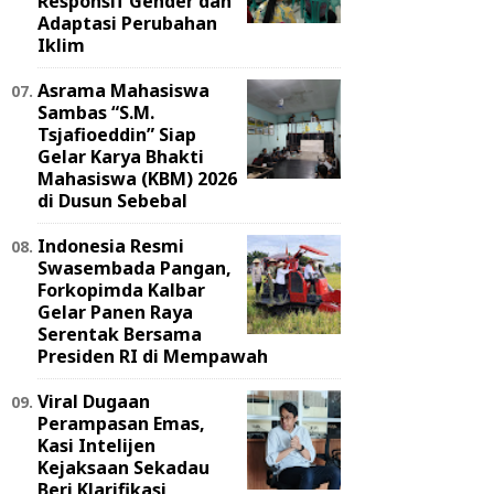
Responsif Gender dan
Adaptasi Perubahan
Iklim
Asrama Mahasiswa
Sambas “S.M.
Tsjafioeddin” Siap
Gelar Karya Bhakti
Mahasiswa (KBM) 2026
di Dusun Sebebal
Indonesia Resmi
Swasembada Pangan,
Forkopimda Kalbar
Gelar Panen Raya
Serentak Bersama
Presiden RI di Mempawah
Viral Dugaan
Perampasan Emas,
Kasi Intelijen
Kejaksaan Sekadau
Beri Klarifikasi