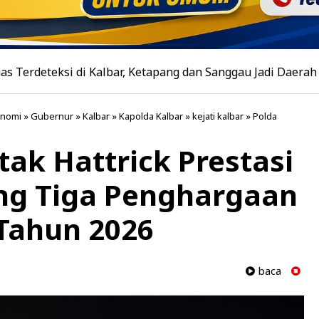
ksi di Kalbar, Ketapang dan Sanggau Jadi Daerah dengan Ho
onomi
»
Gubernur
»
Kalbar
»
Kapolda Kalbar
»
kejati kalbar
»
Polda
tak Hattrick Prestasi
ong Tiga Penghargaan
Tahun 2026
baca