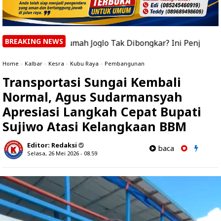
BREAKING NEWS
a Rumah Joglo Tak Dibongkar? Ini Penjelasan Bupati Suji
Home
»
Kalbar
»
Kesra
»
Kubu Raya
»
Pembangunan
Transportasi Sungai Kembali
Normal, Agus Sudarmansyah
Apresiasi Langkah Cepat Bupati
Sujiwo Atasi Kelangkaan BBM
Editor:
Redaksi
baca
Selasa, 26 Mei 2026 - 08.59