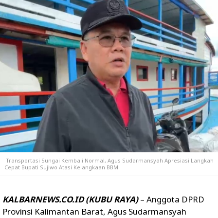
Transportasi Sungai Kembali Normal, Agus Sudarmansyah Apresiasi Langkah
Cepat Bupati Sujiwo Atasi Kelangkaan BBM
KALBARNEWS.CO.ID (KUBU RAYA)
– Anggota DPRD
Provinsi Kalimantan Barat,
Agus Sudarmansyah