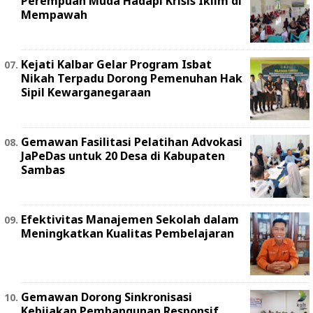
Perempuan Muda Hadapi Krisis Iklim di
Mempawah
Kejati Kalbar Gelar Program Isbat
Nikah Terpadu Dorong Pemenuhan Hak
Sipil Kewarganegaraan
Gemawan Fasilitasi Pelatihan Advokasi
JaPeDas untuk 20 Desa di Kabupaten
Sambas
Efektivitas Manajemen Sekolah dalam
Meningkatkan Kualitas Pembelajaran
Gemawan Dorong Sinkronisasi
Kebijakan Pembangunan Responsif