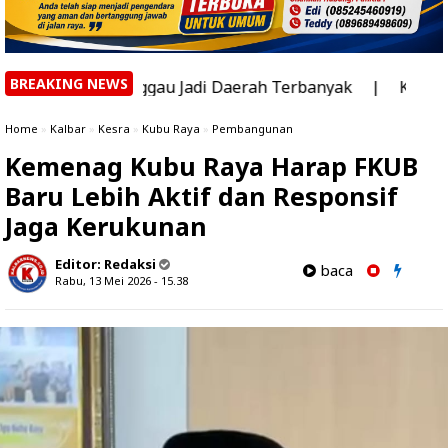
BREAKING NEWS
n Sanggau Jadi Daerah Terbanyak
|
KPU Sekadau Edukasi
Home
»
Kalbar
»
Kesra
»
Kubu Raya
»
Pembangunan
Kemenag Kubu Raya Harap FKUB
Baru Lebih Aktif dan Responsif
Jaga Kerukunan
Editor:
Redaksi
baca
Rabu, 13 Mei 2026 - 15.38