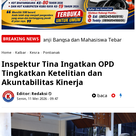
BREAKING NEWS
ng Panji Bangsa dan Mahasiswa Tebar Bendera, Serukan S
Home
»
Kalbar
»
Kesra
»
Pontianak
Inspektur Tina Ingatkan OPD
Tingkatkan Ketelitian dan
Akuntabilitas Kinerja
Editor:
Redaksi
baca
Senin, 11 Mei 2026 - 09.47