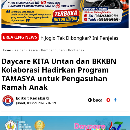
BREAKING NEWS
mah Joglo Tak Dibongkar? Ini Penjelasan Bupati Sujiwo
Home
»
Kalbar
»
Kesra
»
Pembangunan
»
Pontianak
Daycare KITA Untan dan BKKBN
Kolaborasi Hadirkan Program
TAMASYA untuk Pengasuhan
Ramah Anak
Editor:
Redaksi
baca
Jumat, 08 Mei 2026 - 07.19