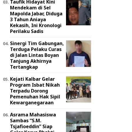
Taufik Hidayat Kini
Mendekam di Sel
Mapolda Jabar, Diduga
3 Tahun Aniaya
Kekasih, Ini Kronologi
Perilaku Sadis
Sinergi Tim Gabungan,
Terduga Pelaku Curas
di Jalan Lintas Boyan
Tanjung Akhirnya
Tertangkap
Kejati Kalbar Gelar
Program Isbat Nikah
Terpadu Dorong
Pemenuhan Hak Sipil
Kewarganegaraan
Asrama Mahasiswa
Sambas “S.M.
Tsjafioeddin” Siap