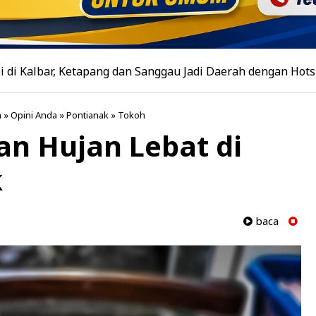
 Ketapang dan Sanggau Jadi Daerah dengan Hotspot Terbanya
n
»
Opini Anda
»
Pontianak
»
Tokoh
n Hujan Lebat di
k
baca