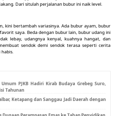
ang. Dari situlah perjalanan bubur ini naik level.
, kini bertambah variasinya. Ada bubur ayam, bubur
favorit saya. Beda dengan bubur lain, bubur udang ini
idak lebay, udangnya kenyal, kuahnya hangat, dan
membuat sendok demi sendok terasa seperti cerita
 habis.
a Umum PJKB Hadiri Kirab Budaya Grebeg Suro,
isi Tahunan
 Kalbar, Ketapang dan Sanggau Jadi Daerah dengan
us Dugaan Perampasan Emas ke Tahap Penyidikan