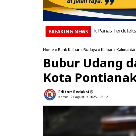
2.086 Titik Panas Terdeteksi di Kalbar,
BREAKING NEWS
Home
»
Bank Kalbar
»
Budaya
»
Kalbar
»
Kalimanta
Bubur Udang da
Kota Pontiana
Editor:
Redaksi
Kamis, 21 Agustus 2025 - 08.12