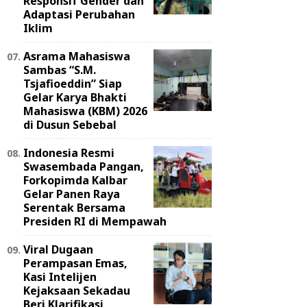
Responsif Gender dan
Adaptasi Perubahan
Iklim
Asrama Mahasiswa
Sambas “S.M.
Tsjafioeddin” Siap
Gelar Karya Bhakti
Mahasiswa (KBM) 2026
di Dusun Sebebal
Indonesia Resmi
Swasembada Pangan,
Forkopimda Kalbar
Gelar Panen Raya
Serentak Bersama
Presiden RI di Mempawah
Viral Dugaan
Perampasan Emas,
Kasi Intelijen
Kejaksaan Sekadau
Beri Klarifikasi