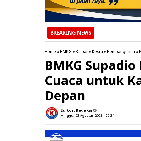
BREAKING NEWS
Home
»
BMKG
»
Kalbar
»
Kesra
»
Pembangunan
»
BMKG Supadio R
Cuaca untuk Ka
Depan
Editor:
Redaksi
Minggu, 03 Agustus 2025 - 09.34