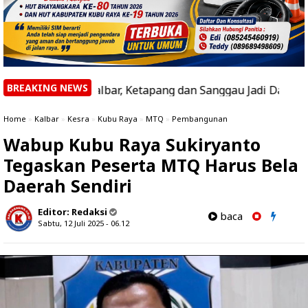
BREAKING NEWS
si di Kalbar, Ketapang dan Sanggau Jadi Daerah dengan Hot
Home
»
Kalbar
»
Kesra
»
Kubu Raya
»
MTQ
»
Pembangunan
Wabup Kubu Raya Sukiryanto
Tegaskan Peserta MTQ Harus Bela
Daerah Sendiri
Editor:
Redaksi
baca
Sabtu, 12 Juli 2025 - 06.12