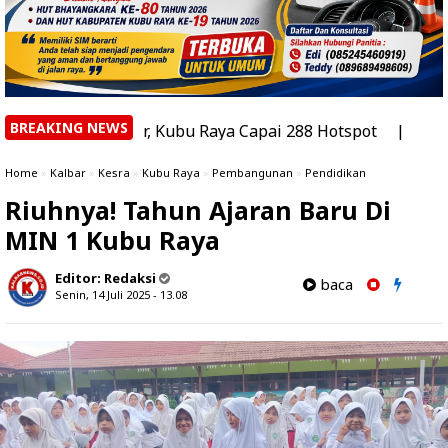
BREAKING NEWS
 Kalbar, Kubu Raya Capai 288 Hotspot
|
Mitra Jurnalis K
Home
»
Kalbar
»
Kesra
»
Kubu Raya
»
Pembangunan
»
Pendidikan
Riuhnya! Tahun Ajaran Baru Di
MIN 1 Kubu Raya
Editor:
Redaksi
baca
Senin, 14 Juli 2025 - 13.08