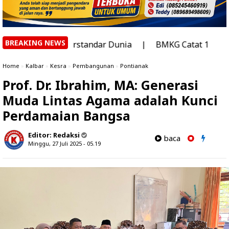
BREAKING NEWS
on Berstandar Dunia
|
BMKG Catat 1.911 Titik Panas di
Home
»
Kalbar
»
Kesra
»
Pembangunan
»
Pontianak
Prof. Dr. Ibrahim, MA: Generasi
Muda Lintas Agama adalah Kunci
Perdamaian Bangsa
Editor:
Redaksi
baca
Minggu, 27 Juli 2025 - 05.19