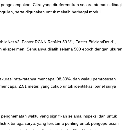
n pengelompokan. Citra yang direferensikan secara otomatis dibagi
ngujian, serta digunakan untuk melatih berbagai modul
leNet v2, Faster RCNN ResNet 50 V1, Faster EfficientDet d1,
 eksperimen. Semuanya dilatih selama 500 epoch dengan ukuran
akurasi rata-ratanya mencapai 98,33%, dan waktu pemrosesan
mencapai 2,51 meter, yang cukup untuk identifikasi panel surya
nghematan waktu yang signifikan selama inspeksi dan untuk
istrik tenaga surya, yang terutama penting untuk pengoperasian