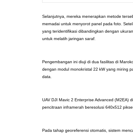
Selanjutnya, mereka menerapkan metode terseb
memadai untuk menyorot panel pada foto. Setelah
yang teridentifikasi dibandingkan dengan ukura
untuk melatih jaringan saraf.
Pengembangan ini diuji di dua fasilitas di Maro
dengan modul monokristal 22 kW yang miring pad
data.
UAV DJI Mavic 2 Enterprise Advanced (M2EA) di
pencitraan inframerah beresolusi 640x512 piksel
Pada tahap georeferensi otomatis, sistem menc