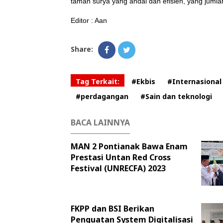
taman surya yang andal dan efisien, yang jumla
Editor : Aan
Share:
Tag Terkait:
#Ekbis
#Internasional
#perdagangan
#Sain dan teknologi
BACA LAINNYA
MAN 2 Pontianak Bawa Enam
Prestasi Untan Red Cross
Festival (UNRECFA) 2023
FKPP dan BSI Berikan
Penguatan System Digitalisasi