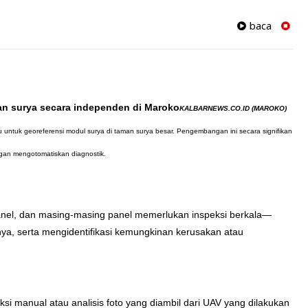
baca
KALBARNEWS.CO.ID (MAROKO)
untuk georeferensi modul surya di taman surya besar. Pengembangan ini secara signifikan
ngan mengotomatiskan diagnostik.
panel, dan masing-masing panel memerlukan inspeksi berkala—
inya, serta mengidentifikasi kemungkinan kerusakan atau
ksi manual atau analisis foto yang diambil dari UAV yang dilakukan