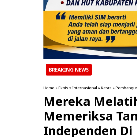
BREAKING NEWS
Home
»
Ekbis
»
Internasional
»
Kesra
»
Pembangu
Mereka Melati
Memeriksa Tam
Independen Di