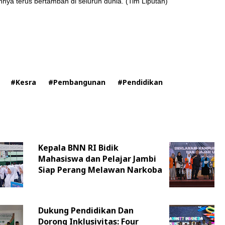
hnya terus bertambah di seluruh dunia. (Tim Liputan)
#Kesra
#Pembangunan
#Pendidikan
Kepala BNN RI Bidik
Mahasiswa dan Pelajar Jambi
Siap Perang Melawan Narkoba
Dukung Pendidikan Dan
Dorong Inklusivitas: Four