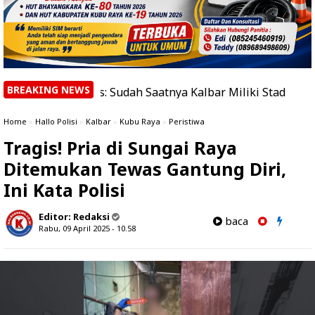
BREAKING NEWS
arus: Sudah Saatnya Kalbar Miliki Stadion Berstandar Duni
Home
»
Hallo Polisi
»
Kalbar
»
Kubu Raya
»
Peristiwa
Tragis! Pria di Sungai Raya
Ditemukan Tewas Gantung Diri,
Ini Kata Polisi
Editor:
Redaksi
baca
Rabu, 09 April 2025 - 10.58