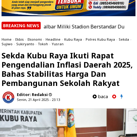
BREAKING NEWS
aatnya Kalbar Miliki Stadion Berstandar Dunia
|
BMKG C
Home
»
Ekbis
»
Ekonomi
»
Headline
»
Kubu Raya
»
Polres Kubu Raya
»
Sekda
»
Sujiwo
»
Sukiryanto
»
Tokoh
»
Yusran
Sekda Kubu Raya Ikuti Rapat
Pengendalian Inflasi Daerah 2025,
Bahas Stabilitas Harga Dan
Pembangunan Sekolah Rakyat
Editor:
Redaksi
baca
Senin, 21 April 2025 - 23.13