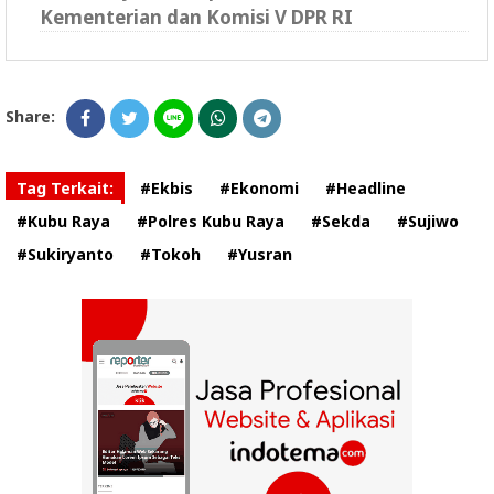
Kementerian dan Komisi V DPR RI
Share:
Tag Terkait:
#Ekbis
#Ekonomi
#Headline
#Kubu Raya
#Polres Kubu Raya
#Sekda
#Sujiwo
#Sukiryanto
#Tokoh
#Yusran