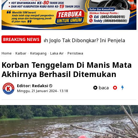
BREAKING NEWS
umah Joglo Tak Dibongkar? Ini Penjelasan Bupati Sujiwo
Home
»
Kalbar
»
Ketapang
»
Laka Air
»
Peristiwa
Korban Tenggelam Di Manis Mata
Akhirnya Berhasil Ditemukan
Editor:
Redaksi
baca
Minggu, 21 Januari 2024 - 13.18