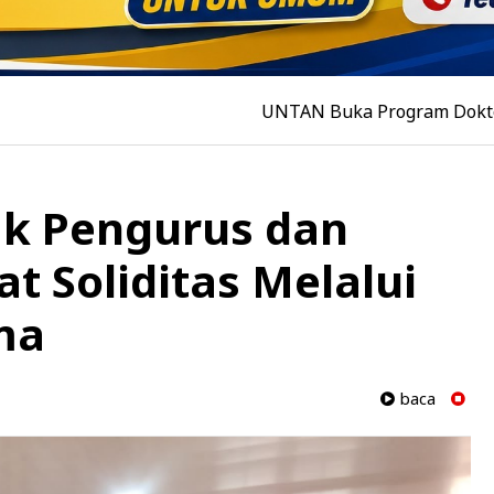
UNTAN Buka Program Doktor Administras
ak Pengurus dan
t Soliditas Melalui
ma
baca