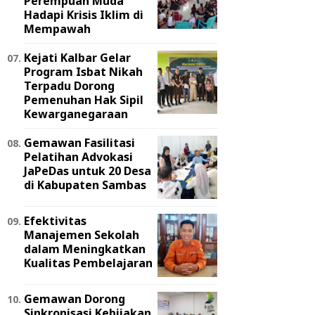
Perempuan Muda
Hadapi Krisis Iklim di
Mempawah
Kejati Kalbar Gelar
Program Isbat Nikah
Terpadu Dorong
Pemenuhan Hak Sipil
Kewarganegaraan
Gemawan Fasilitasi
Pelatihan Advokasi
JaPeDas untuk 20 Desa
di Kabupaten Sambas
Efektivitas
Manajemen Sekolah
dalam Meningkatkan
Kualitas Pembelajaran
Gemawan Dorong
Sinkronisasi Kebijakan