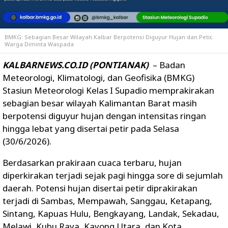
BMKG: Sebagian Besar Wilayah Kalbar Berpotensi Diguyur Hujan dan Petir,
Warga Diminta Waspada
KALBARNEWS.CO.ID (PONTIANAK)
– Badan
Meteorologi, Klimatologi, dan Geofisika (BMKG)
Stasiun Meteorologi Kelas I Supadio memprakirakan
sebagian besar wilayah Kalimantan Barat masih
berpotensi diguyur hujan dengan intensitas ringan
hingga lebat yang disertai petir pada
Selasa
(30/6/2026)
.
Berdasarkan prakiraan cuaca terbaru, hujan
diperkirakan terjadi sejak pagi hingga sore di sejumlah
daerah. Potensi hujan disertai petir diprakirakan
terjadi di
Sambas, Mempawah, Sanggau, Ketapang,
Sintang, Kapuas Hulu, Bengkayang, Landak, Sekadau,
Melawi, Kubu Raya, Kayong Utara, dan Kota