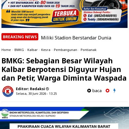
BREAKING NEWS
bar Miliki Stadion Berstandar Dunia
|
BMKG Catat 1.911
Home
»
BMKG
»
Kalbar
»
Kesra
»
Pembangunan
»
Pontianak
BMKG: Sebagian Besar Wilayah
Kalbar Berpotensi Diguyur Hujan
dan Petir, Warga Diminta Waspada
Editor:
Redaksi
baca
Selasa, 30 Juni 2026 - 13.25