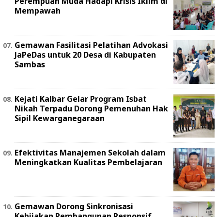
Perempuan Muda Hadapi Krisis Iklim di
Mempawah
Gemawan Fasilitasi Pelatihan Advokasi
JaPeDas untuk 20 Desa di Kabupaten
Sambas
Kejati Kalbar Gelar Program Isbat
Nikah Terpadu Dorong Pemenuhan Hak
Sipil Kewarganegaraan
Efektivitas Manajemen Sekolah dalam
Meningkatkan Kualitas Pembelajaran
Gemawan Dorong Sinkronisasi
Kebijakan Pembangunan Responsif