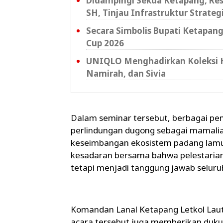
Didampingi Sekda Ketapang, Re
SH, Tinjau Infrastruktur Strateg
Secara Simbolis Bupati Ketapang
Cup 2026
UNIQLO Menghadirkan Koleksi Hij
Namirah, dan Sivia
Dalam seminar tersebut, berbagai p
perlindungan dugong sebagai mamalia
keseimbangan ekosistem padang lamun
kesadaran bersama bahwa pelestarian
tetapi menjadi tanggung jawab selur
Komandan Lanal Ketapang Letkol Laut (
acara tersebut juga memberikan duku