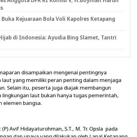
ses Anggota DPR RI Komisi V, H.Boyman Harun
is
 Buka Kejuaraan Bola Voli Kapolres Ketapang
ab di Indonesia: Ayudia Bing Slamet, Tantri
emaparan disampaikan mengenai pentingnya
 laut yang memiliki peran penting dalam menjaga
. Selain itu, peserta juga diajak membangun
 lingkungan laut bukan hanya tugas pemerintah,
uh elemen bangsa.
P) Avif Hidayaturohman,.S.T., M. Tr. Opsla pada
ngan dan upaya yang dilakukan oleh Lanal Ketapang