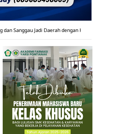
gau Jadi Daerah dengan Hotspot Terbanyak
|
Polres Sek