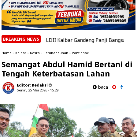
BREAKING NEWS
|
LDII Kalbar Gandeng Panji Bangsa dan Mahasiswa Teb
Home
»
Kalbar
»
Kesra
»
Pembangunan
»
Pontianak
Semangat Abdul Hamid Bertani di
Tengah Keterbatasan Lahan
Editor:
Redaksi
baca
Senin, 25 Mei 2026 - 15.29