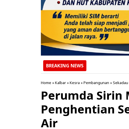
BREAKING NEWS
Home
»
Kalbar
»
Kesra
»
Pembangunan
»
Sekadau
Perumda Siri
Penghentian Se
Air