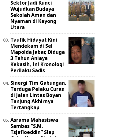
Sektor Jadi Kunci
Wujudkan Budaya
Sekolah Aman dan
Nyaman di Kayong
Utara
Taufik Hidayat Kini
Mendekam di Sel
Mapolda Jabar, Diduga
3 Tahun Aniaya
Kekasih, Ini Kronologi
Perilaku Sadis
Sinergi Tim Gabungan,
Terduga Pelaku Curas
di Jalan Lintas Boyan
Tanjung Akhirnya
Tertangkap
Asrama Mahasiswa
Sambas “S.M.
Tsjafioeddin” Siap