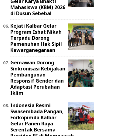
Gelar Karya Bhakti
Mahasiswa (KBM) 2026
di Dusun Sebebal
Kejati Kalbar Gelar
Program Isbat Nikah
Terpadu Dorong
Pemenuhan Hak Sipil
Kewarganegaraan
Gemawan Dorong
Sinkronisasi Kebijakan
Pembangunan
Responsif Gender dan
Adaptasi Perubahan
Iklim
Indonesia Resmi
Swasembada Pangan,
Forkopimda Kalbar
Gelar Panen Raya
Serentak Bersama
Presiden RI di Mempawah