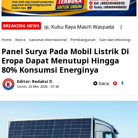
BREAKING NEWS
ng Tertinggi, Kubu Raya Masih Waspada
|
Banyak yang B
Home
»
Kesra
»
nasional internasional
»
Pembangunan
»
Sain dan teknologi
Panel Surya Pada Mobil Listrik Di
Eropa Dapat Menutupi Hingga
80% Konsumsi Energinya
Editor:
Redaksi
baca
Senin, 25 Mei 2026 - 07.43