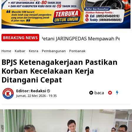
BREAKING NEWS
30 Petani JARINGPEDAS Mempawah Perkuat Kapasitas Mode
Home
»
Kalbar
»
Kesra
»
Pembangunan
»
Pontianak
BPJS Ketenagakerjaan Pastikan
Korban Kecelakaan Kerja
Ditangani Cepat
Editor:
Redaksi
baca
Jumat, 22 Mei 2026 - 19.35