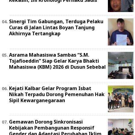
Kekasih, Ini Kronologi Perilaku Sadis
Sinergi Tim Gabungan, Terduga Pelaku
Curas di Jalan Lintas Boyan Tanjung
Akhirnya Tertangkap
Asrama Mahasiswa Sambas “S.M.
Tsjafioeddin” Siap Gelar Karya Bhakti
Mahasiswa (KBM) 2026 di Dusun Sebebal
Kejati Kalbar Gelar Program Isbat
Nikah Terpadu Dorong Pemenuhan Hak
Sipil Kewarganegaraan
Gemawan Dorong Sinkronisasi
Kebijakan Pembangunan Responsif
Gender dan Adaptasi Perubahan Iklim