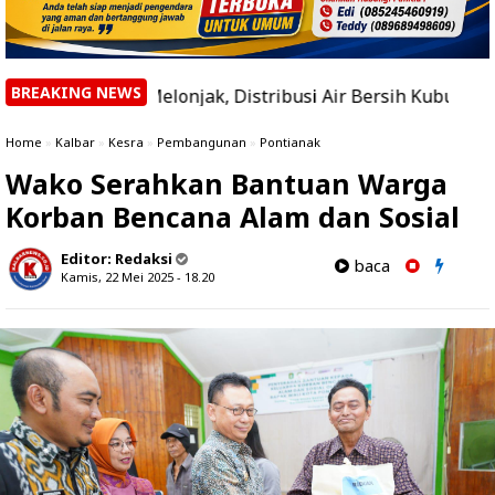
BREAKING NEWS
a Melonjak, Distribusi Air Bersih Kubu Raya Terkendala
Home
»
Kalbar
»
Kesra
»
Pembangunan
»
Pontianak
Wako Serahkan Bantuan Warga
Korban Bencana Alam dan Sosial
Editor:
Redaksi
baca
Kamis, 22 Mei 2025 - 18.20